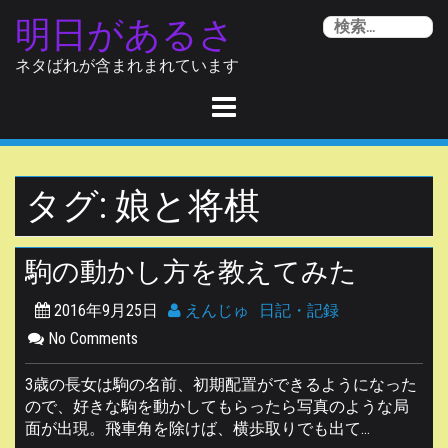
Skip
明日があるさ
検
to
索
content
ネタばれが含まれまれています
タグ:
娘と将棋
駒の動かし方を教えてみた
2016年9月25日
えんじゅ
日記・記録
No Comments
3歳の長女は駒の名前、初期配置ができるようになった
ので、好きな駒を動かしてもらったら写真のような局
面が出現。飛車角を除けば、横歩取りでも出て…