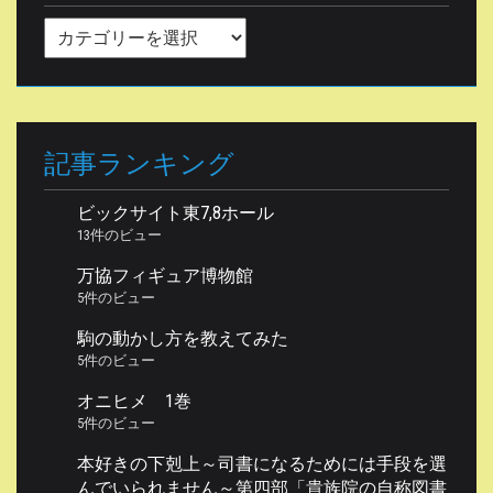
カ
テ
ゴ
リ
ー
記事ランキング
ビックサイト東7,8ホール
13件のビュー
万協フィギュア博物館
5件のビュー
駒の動かし方を教えてみた
5件のビュー
オニヒメ 1巻
5件のビュー
本好きの下剋上～司書になるためには手段を選
んでいられません～第四部「貴族院の自称図書