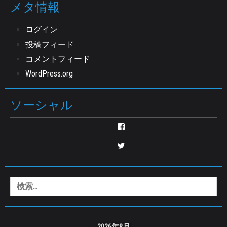
メタ情報
ログイン
投稿フィード
コメントフィード
WordPress.org
ソーシャル
nozomu.tsuduki
さ
ん
enjyu0517
の
さ
プ
ん
ロ
の
フ
プ
検
ィ
ロ
ー
索:
フ
ル
ィ
を
ー
Facebook
ル
で
2026年8月
を