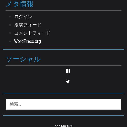
メタ情報
ログイン
投稿フィード
コメントフィード
WordPress.org
ソーシャル
nozomu.tsuduki
さ
ん
enjyu0517
の
さ
プ
ん
ロ
の
フ
プ
検
ィ
ロ
ー
索:
フ
ル
ィ
を
ー
Facebook
ル
で
2026年8月
を