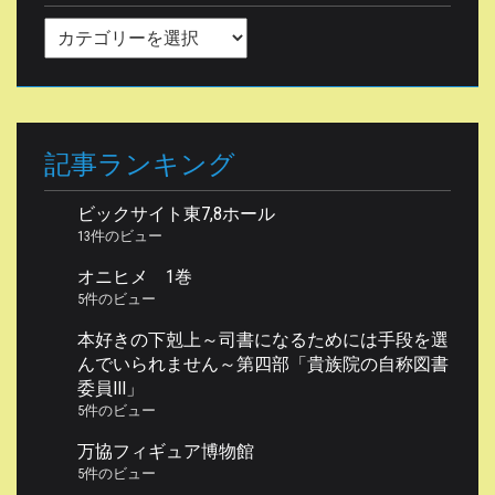
カ
テ
ゴ
リ
ー
記事ランキング
ビックサイト東7,8ホール
13件のビュー
オニヒメ 1巻
5件のビュー
本好きの下剋上～司書になるためには手段を選
んでいられません～第四部「貴族院の自称図書
委員III」
5件のビュー
万協フィギュア博物館
5件のビュー