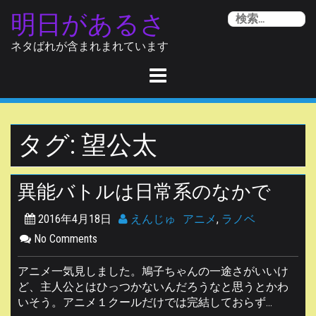
Skip
明日があるさ
検
to
索
content
ネタばれが含まれまれています
タグ:
望公太
異能バトルは日常系のなかで
2016年4月18日
えんじゅ
アニメ
,
ラノベ
No Comments
アニメ一気見しました。鳩子ちゃんの一途さがいいけ
ど、主人公とはひっつかないんだろうなと思うとかわ
いそう。アニメ１クールだけでは完結しておらず…