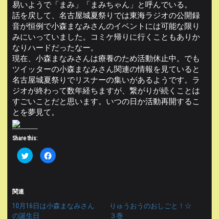
易いようで「まみ」「まみちゃん」と呼んでいる。
話を戻して、名古屋城夏祭りでは東海ラジオの公開録
音が恒例で小森まなみさんのイベントには可能な限り
みにいっていました。コミケ帰りに行くこともありか
なりハードだったなー。
現在、小森まなみさんは療養のため活動休止中。でも
ツイッターの小森まなみさん関連の情報を見ていると
名古屋城夏祭りでリスナーの集いがあるようです。ラ
ジオが終わって数年経ちますが、繋がりが続くことは
すごいことだと思います。いつの日か活動再開するこ
とを夢見て。
Share this:
ク
F
リ
a
ッ
c
ク
e
し
b
て
o
T
o
関連
w
k
i
で
10月16日は小森まなみさん
りゅうおうのおしごと！☆
t
共
t
有
の誕生日
３巻
e
す