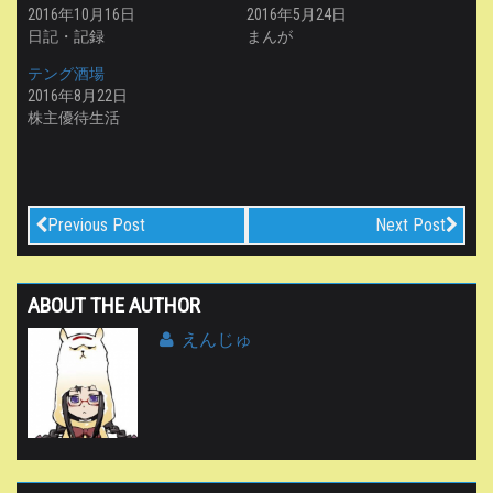
r
る
2016年10月16日
2016年5月24日
で
に
日記・記録
まんが
共
は
有
ク
(
リ
テング酒場
新
ッ
し
ク
2016年8月22日
い
し
ウ
て
株主優待生活
ィ
く
ン
だ
ド
さ
ウ
い
で
(
開
新
き
し
ま
い
Previous Post
Next Post
す
ウ
)
ィ
ン
ド
ウ
ABOUT THE AUTHOR
で
開
き
えんじゅ
ま
す
)