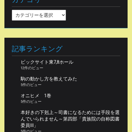
カ
テ
ゴ
リ
ー
記事ランキング
ビックサイト東7,8ホール
12件のビュー
駒の動かし方を教えてみた
5件のビュー
オニヒメ 1巻
5件のビュー
本好きの下剋上～司書になるためには手段を選
んでいられません～第四部「貴族院の自称図書
委員III」
5件のビュー