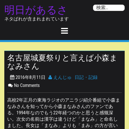
Skip
明日があるさ
検
to
索
content
ネタばれが含まれまれています
名古屋城夏祭りと言えば小森ま
なみさん
2016年8月11日
えんじゅ
日記・記録
No Comments
高校2年正月の東海ラジオのアニラジ紹介番組で小森ま
なみさんを知ってから小森まなみさんのファンであ
る。1994年なのでもう22年経つのかと思うと感慨深
い。次女の名前は漢字は違うけど「まなみ」と命名し
ました。長女は「まなみ」よりも「まみ」の方が言い