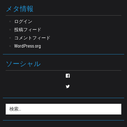
メタ情報
ログイン
投稿フィード
コメントフィード
WordPress.org
ソーシャル
nozomu.tsuduki
さ
ん
enjyu0517
の
さ
プ
ん
ロ
の
フ
プ
検
ィ
ロ
ー
索:
フ
ル
ィ
を
ー
Facebook
ル